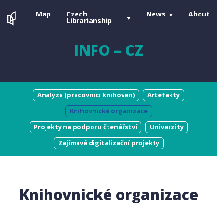
Map
Czech
News
About
Librarianship
INFO – CZ
Analýza (pracovníci knihoven)
Artefakty
Knihovnické organizace
Projekty na podporu čtenářství
Univerzity
Zajímavé digitalizační projekty
Knihovnické organizace