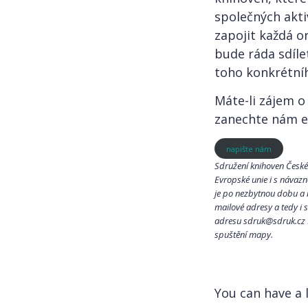
společných akti
zapojit každá o
bude ráda sdíle
toho konkrétní
Máte-li zájem o
zanechte nám e-
napište nám
Sdružení knihoven České
Evropské unie i s návaz
je po nezbytnou dobu a n
mailové adresy a tedy i
adresu sdruk@sdruk.cz P
spuštění mapy.
You can have a 