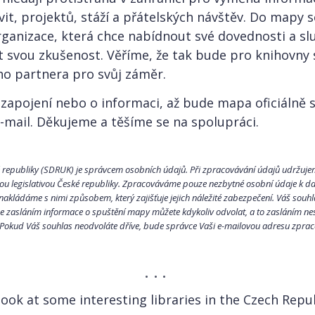
vit, projektů, stáží a přátelských návštěv. Do mapy 
rganizace, která chce nabídnout své dovednosti a sl
t svou zkušenost. Věříme, že tak bude pro knihovny s
ho partnera pro svůj záměr.
 zapojení nebo o informaci, až bude mapa oficiálně 
mail. Děkujeme a těšíme se na spolupráci.
 republiky (SDRUK) je správcem osobních údajů. Při zpracovávání údajů udržujem
nou legislativou České republiky. Zpracováváme pouze nezbytné osobní údaje k 
akládáme s nimi způsobem, který zajišťuje jejich náležité zabezpečení. Váš souh
 se zasláním informace o spuštění mapy můžete kdykoliv odvolat, a to zasláním n
okud Váš souhlas neodvoláte dříve, bude správce Vaši e-mailovou adresu zprac
look at some interesting libraries in the Czech Repub