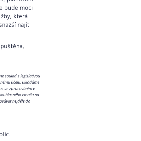
se bude moci
užby, která
nazší najít
spuštěna,
e soulad s legislativou
danému účelu, ukládáme
las se zpracováním e-
esouhlasného emailu na
ovávat nejdéle do
lic.