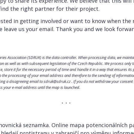
py to share its experience. We believe that this will
 find the right partner for their project.
ested in getting involved or want to know when the m
e leave us your email. Thank you and we look forwa
ries Association (SDRUK) is the data controller. When processing data, we maint
on as well as with subsequent legislation of the Czech Republic. We process only 
, store it for the necessary period of time and handle it in a way that ensures its
 the processing of your email address and therefore to the sending of informatio
ng a disagreeing email to sdruk@sdruk.cz . If you do not withdraw your consent e
ss your e-mail address until the map is launched.
ihovnická seznamka. Online mapa potencionálních p
 hledají protistranu v zahraničí pro výměnu informa