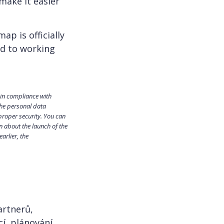
 make it easier
ap is officially
rd to working
ain compliance with
the personal data
 proper security. You can
n about the launch of the
arlier, the
artnerů,
cí, plánování