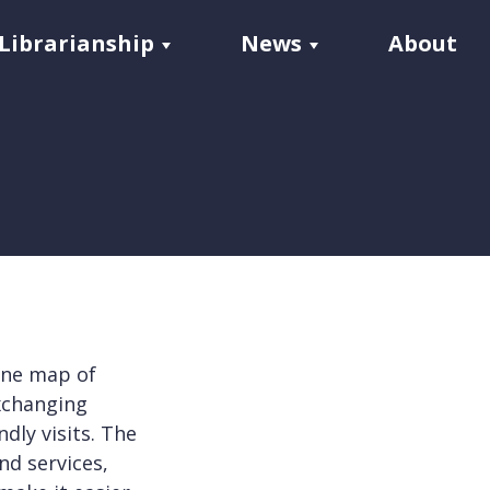
Librarianship
News
About
ine map of
exchanging
ndly visits. The
nd services,