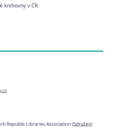
é knihovny v ČR.
k.cz
h Republic Libraries Association (
Sdružení