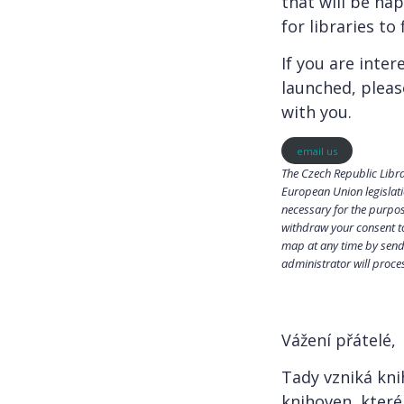
that will be hap
for libraries to
If you are inter
launched, pleas
with you.
email us
The Czech Republic Libra
European Union legislati
necessary for the purpose
withdraw your consent to
map at any time by sendi
administrator will proce
Vážení přátelé,
Tady vzniká kn
knihoven, které