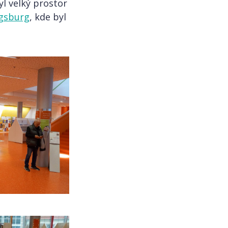
l velký prostor
ugsburg
, kde byl