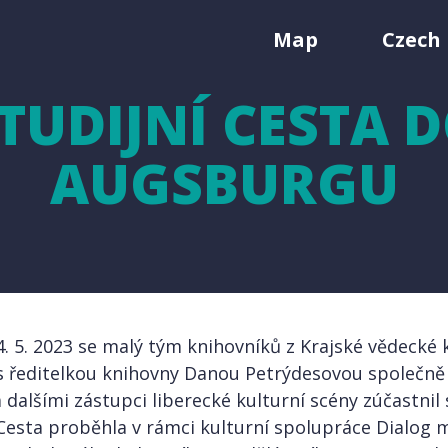
Map
Czech 
TUDIJNÍ CESTA 
AUGSBURGU
4. 5. 2023 se malý tým knihovníků z Krajské vědecké
e s ředitelkou knihovny Danou Petrýdesovou společn
dalšími zástupci liberecké kulturní scény zúčastnil 
esta proběhla v rámci kulturní spolupráce Dialog m