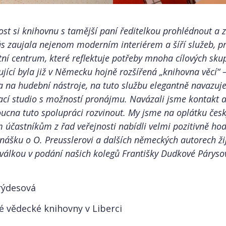
st si knihovnu s tamější paní ředitelkou prohlédnout a z
s zaujala nejenom moderním interiérem a šíří služeb, pro
ní centrum, které reflektuje potřeby mnoha cílových sku
ující byla již v Německu hojně rozšířená „knihovna věcí“ 
 na hudební nástroje, na tuto službu elegantně navazuje
cí studio s možností pronájmu. Navázali jsme kontakt a
ucna tuto spolupráci rozvinout. My jsme na oplátku če
 účastníkům z řad veřejnosti nabídli velmi pozitivně h
ášku o O. Preusslerovi a dalších německých autorech žijí
 válkou v podání našich kolegů Františky Dudkové Párys
rýdesová
ké vědecké knihovny v Liberci