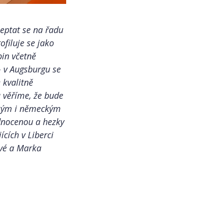
eptat se na řadu
filuje se jako
pin včetně
– v Augsburgu se
 kvalitně
 věříme, že bude
ským i německým
odnocenou a hezky
cích v Liberci
ové a Marka