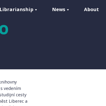
Librarianship
News
About
DO
 knihovny
ě s vedením
studijní cesty
ěst Liberec a