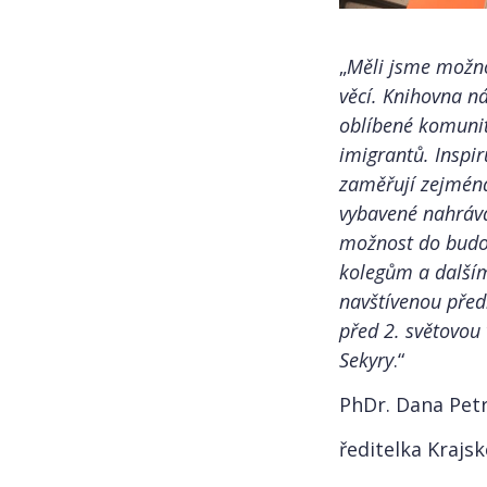
„
Měli jsme možno
věcí. Knihovna ná
oblíbené komunit
imigrantů. Inspir
zaměřují zejména
vybavené nahráva
možnost do budo
kolegům a dalším
navštívenou předn
před 2. světovou
Sekyry
.“
PhDr. Dana Pet
ředitelka Krajs