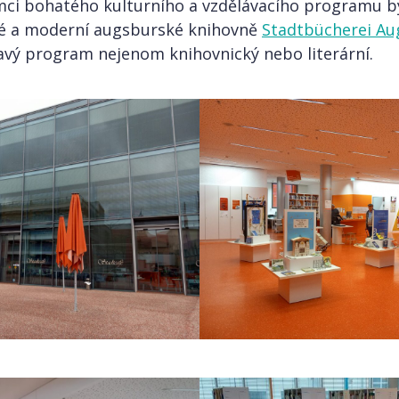
ci bohatého kulturního a vzdělávacího programu by
é a moderní augsburské knihovně
Stadtbücherei A
avý program nejenom knihovnický nebo literární.