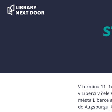
S
V termínu 11.-1
v Liberci v čel
města Liberce a 
do Augsburgu. C