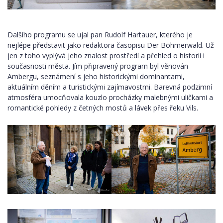
Dalšího programu se ujal pan Rudolf Hartauer, kterého je
nejlépe představit jako redaktora časopisu Der Böhmerwald. Už
jen z toho vyplývá jeho znalost prostředí a přehled o historii i
současnosti města. Jím připravený program byl věnován
Ambergu, seznámení s jeho historickými dominantami,
aktuálním děním a turistickými zajímavostmi. Barevná podzimní
atmosféra umocňovala kouzlo procházky malebnými uličkami a
romantické pohledy z četných mostů a lávek přes řeku Vils.