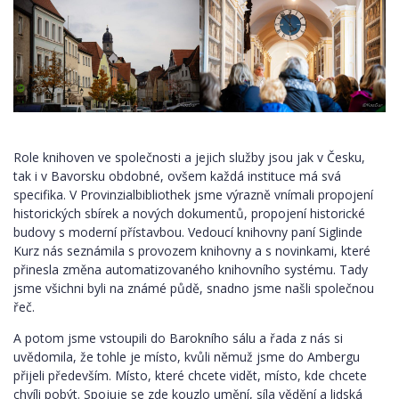
Role knihoven ve společnosti a jejich služby jsou jak v Česku,
tak i v Bavorsku obdobné, ovšem každá instituce má svá
specifika. V Provinzialbibliothek jsme výrazně vnímali propojení
historických sbírek a nových dokumentů, propojení historické
budovy s moderní přístavbou. Vedoucí knihovny paní Siglinde
Kurz nás seznámila s provozem knihovny a s novinkami, které
přinesla změna automatizovaného knihovního systému. Tady
jsme všichni byli na známé půdě, snadno jsme našli společnou
řeč.
A potom jsme vstoupili do Barokního sálu a řada z nás si
uvědomila, že tohle je místo, kvůli němuž jsme do Ambergu
přijeli především. Místo, které chcete vidět, místo, kde chcete
chvíli pobýt. Spojuje se zde kouzlo umění, síla vědění a lidská