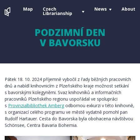
Map
Czech
News
About
Librarianship
PODZIMNÍ DEN
V BAVORSKU
Pátek 18. 10. 2024 příjemně vybočil z řady běžných pracovních
dnů a nabídl knihovnicím z Plzeňského kraje možnost setkání
s bavorskými kolegyněmi. Svaz knihovníků a informačních
pracovníků Plzeňského regionu uspořádal ve spolupráci
s
Provinzialbibliothek Amberg
odbornou exkurzi v této knihovně,
s organizací celého programu ve městě vydatně pomohl pan
Rudolf Hartauer. Cesta do Bavorska byla obohacena návštěvou
Schönsee, Centra Bavaria Bohemia.