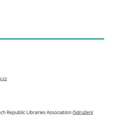
k.cz
h Republic Libraries Association (
Sdružení