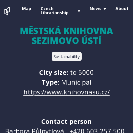
Map
Czech
News
About
Librarianship
MĚSTSKÁ KNIHOVNA
SEZIMOVO ÚSTÍ
Sustainability
City size:
to 5000
Type:
Municipal
https://www.knihovnasu.cz/
Contact person
Barbora Půlpytlová ,
+420 603 257 500
,